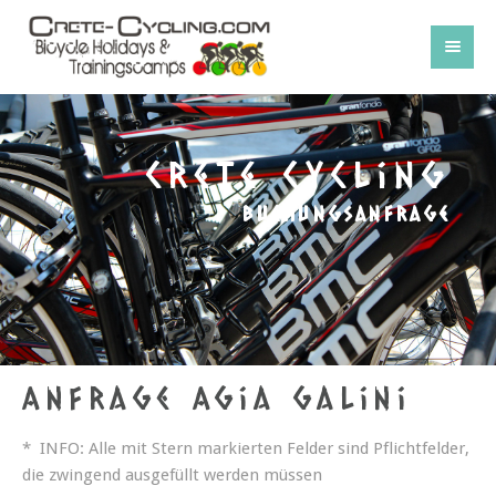
Crete Cycling
Buchungsanfrage
Anfrage Agia Galini
* INFO: Alle mit Stern markierten Felder sind Pflichtfelder,
die zwingend ausgefüllt werden müssen